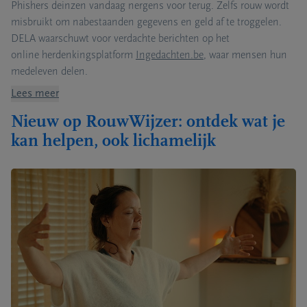
Phishers
deinzen vandaag nergens voor terug. Zelfs rouw wordt
misbruikt om nabestaanden gegevens en geld af te troggelen.
DELA waarschuwt voor verdachte berichten op het
online
herdenkings
platform
Ingedachten.be
,
waar mensen hun
medeleven delen.
Lees meer
Nieuw op RouwWijzer: ontdek wat je
kan helpen, ook lichamelijk