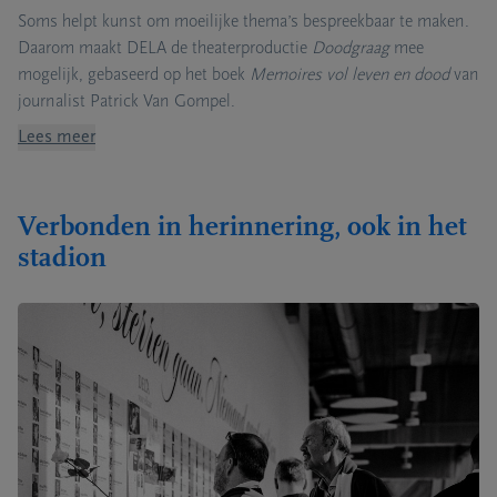
Soms helpt kunst om moeilijke thema’s bespreekbaar te maken.
Daarom maakt DELA de theaterproductie
Doodgraag
mee
mogelijk, gebaseerd op het boek
Memoires vol leven en dood
van
journalist Patrick Van Gompel.
Lees meer
Verbonden in herinnering, ook in het
stadion