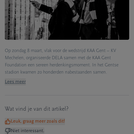
Op zondag 8 maart, vlak voor de wedstrijd KAA Gent – KV
Mechelen, organiseerde DELA samen met de KAA Gent
Foundation een sereen
herdenkingsmoment.
In het Gentse
stadion kwamen zo honderden nabestaanden samen.
Lees meer
Wat vind je van dit artikel?
Leuk, graag meer zoals dit!
Niet interessant.