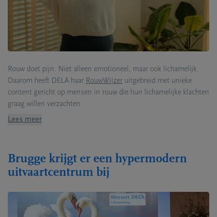
Rouw doet pijn. Niet alleen emotioneel, maar ook lichamelijk.
Daarom heeft DELA haar
RouwWijzer
uitgebreid met unieke
content gericht op mensen in rouw die hun lichamelijke klachten
graag willen verzachten.
Lees meer
Brugge krijgt er een hypermodern
uitvaartcentrum bij