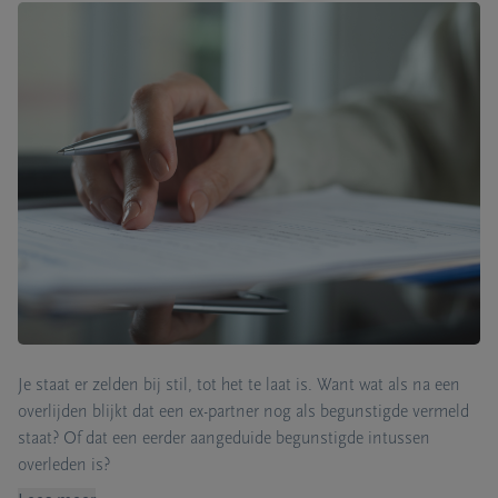
Je staat er zelden bij stil, tot het te laat is. Want wat als na een
overlijden blijkt dat een ex-partner nog als begunstigde vermeld
staat? Of dat een eerder aangeduide begunstigde intussen
overleden is?