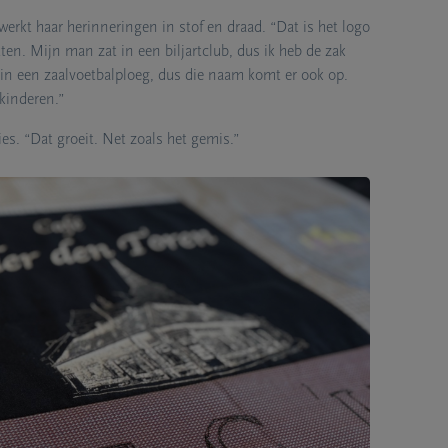
erkt haar herinneringen in stof en draad. “Dat is het logo
ten. Mijn man zat in een biljartclub, dus ik heb de zak
 in een zaalvoetbalploeg, dus die naam komt er ook op.
shops rond herinneringsdekens. Haar engagement komt
kinderen.”
ies. “Dat groeit. Net zoals het gemis.”
illende dierbaren verloren, onder wie de vader van
e ik me soms erg alleen. Dat wil ik voor anderen
n om mensen opnieuw verbinding te laten voelen, dan
maken. Je bent ook bezig met het