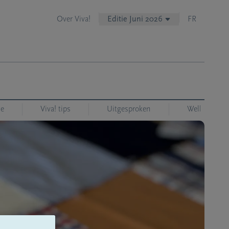
Over Viva!
Editie Juni 2026
FR
ie
Viva! tips
Uitgesproken
Welkom bij