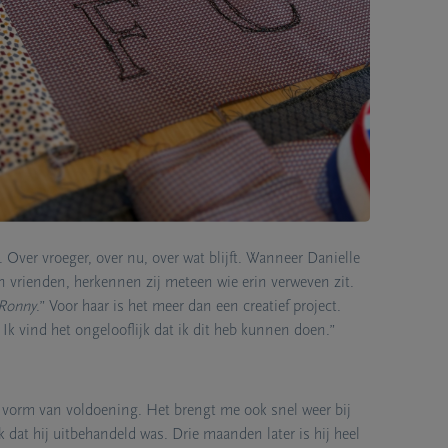
ng van hun dierbare, stap voor stap.
ij. De eerste knip is vaak een belangrijk moment,
e bij beetje, terwijl er ruimte is om herinneringen te
concreets. Dat maakt het makkelijker om te praten en om
 Over vroeger, over nu, over wat blijft. Wanneer Danielle
n vrienden, herkennen zij meteen wie erin verweven zit.
 Ronny
.” Voor haar is het meer dan een creatief project.
 Ik vind het ongelooflijk dat ik dit heb kunnen doen.”
de vorm van voldoening. Het brengt me ook snel weer bij
 dat hij uitbehandeld was. Drie maanden later is hij heel