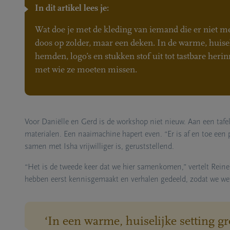
In dit artikel lees je:
Wat doe je met de kleding van iemand die er niet m
doos op zolder, maar een deken. In de warme, hui
hemden, logo’s en stukken stof uit tot tastbare her
met wie ze moeten missen.
Voor Daniëlle en Gerd is de workshop niet nieuw. Aan een tafe
materialen. Een naaimachine hapert even. “Er is af en toe een 
samen met Isha vrijwilliger is, geruststellend.
“Het is de tweede keer dat we hier samenkomen,” vertelt Reine.
hebben eerst kennisgemaakt en verhalen gedeeld, zodat we wete
‘In een warme, huiselijke setting g