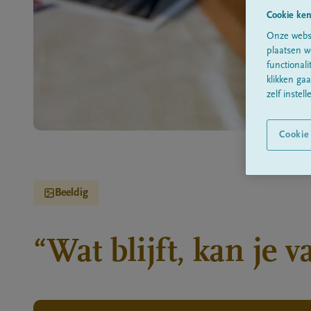
Cookie ken
Onze websi
plaatsen w
functional
klikken ga
zelf instell
Cookie
Beeldig
“Wat blijft, kan je 