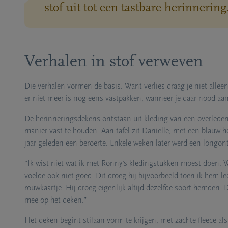
stof uit tot een tastbare herinnering.
Verhalen in stof verweven
Die verhalen vormen de basis. Want verlies draag je niet alleen,
er niet meer is nog eens vastpakken, wanneer je daar nood aa
De herinneringsdekens ontstaan uit kleding van een overleden
manier vast te houden. Aan tafel zit Danielle, met een blauw
jaar geleden een beroerte. Enkele weken later werd een longont
“Ik wist niet wat ik met Ronny’s kledingstukken moest doen. 
voelde ook niet goed. Dit droeg hij bijvoorbeeld toen ik hem l
rouwkaartje. Hij droeg eigenlijk altijd dezelfde soort hemden.
mee op het deken.”
Het deken begint stilaan vorm te krijgen, met zachte fleece als