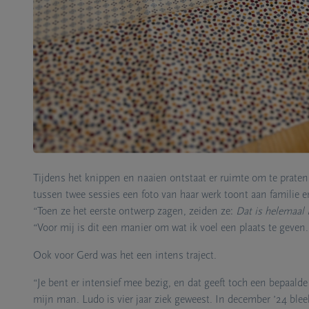
In de workshops maken deelnemers zelf een deken uit kledi
“We starten met kennismaken en het verhaal achter de kled
daar staan we bewust bij stil. Daarna groeit het deken stukj
delen.”
Het tastbare helpt daarbij. “Je hebt iets in handen, iets 
mooie momenten te delen.”
Tijdens het knippen en naaien ontstaat er ruimte om te praten.
tussen twee sessies een foto van haar werk toont aan familie e
“Toen ze het eerste ontwerp zagen, zeiden ze:
Dat is helemaal
“Voor mij is dit een manier om wat ik voel een plaats te geven.
Ook voor Gerd was het een intens traject.
“Je bent er intensief mee bezig, en dat geeft toch een bepaal
mijn man. Ludo is vier jaar ziek geweest. In december ’24 bleek