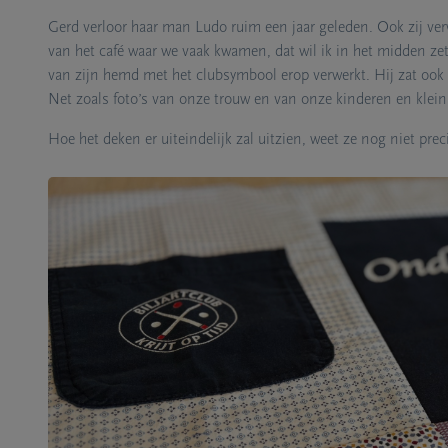
Gerd verloor haar man Ludo ruim een jaar geleden. Ook zij verw
van het café waar we vaak kwamen, dat wil ik in het midden zet
van zijn hemd met het clubsymbool erop verwerkt. Hij zat ook
Vrijwilligster Isha begeleidt, samen met Reine, de work
Net zoals foto’s van onze trouw en van onze kinderen en klein
recht uit het hart.
Hoe het deken er uiteindelijk zal uitzien, weet ze nog niet prec
“We zijn allemaal een beetje lotgenoten. Ikzelf heb versch
mijn kinderen en mijn zus. In mijn eigen rouwproces voeld
vermijden.”
Precies daarom zet ze zich vandaag in. “Als ik kan helpe
doe ik dat graag.”
‘Je bent niet alleen iets aan het 
verlies een plaats geven.’
Het tastbare helpt