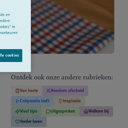
ite en
andere
okies” te
 voorkeuren
le cookies
Ontdek ook onze andere rubrieken:
Van harte
Rondom afscheid
Coöperatie leeft
Inspiratie
Viva! tips
Uitgesproken
Welkom bij
Verder leven