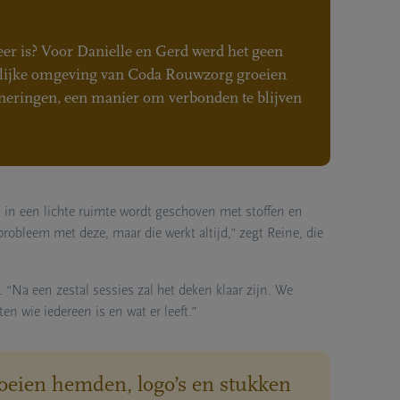
eer is? Voor Danielle en Gerd werd het geen
selijke omgeving van Coda Rouwzorg groeien
inneringen, een manier om verbonden te blijven
l in een lichte ruimte wordt geschoven met stoffen en
probleem met deze, maar die werkt altijd,” zegt Reine, die
 “Na een zestal sessies zal het deken klaar zijn. We
n wie iedereen is en wat er leeft.”
roeien hemden, logo’s en stukken