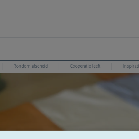
Rondom afscheid
Coöperatie leeft
Inspirat